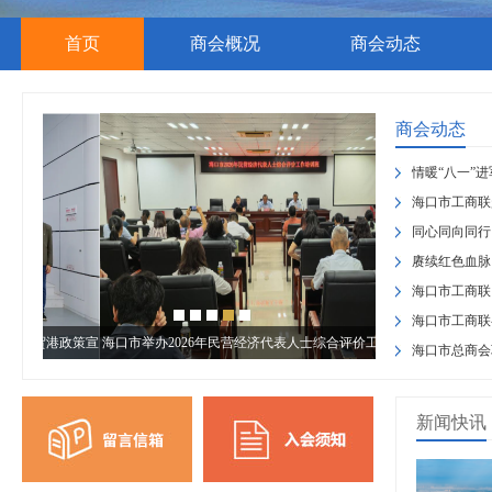
首页
商会概况
商会动态
商会动态
情暖“八一”
市工商联（总商
海口市工商联
慰问活动
调研与自贸港政
同心同向同行
市政协与市工商
赓续红色血脉
联开展迎“七一”
海口市工商联
清廉教育会
海口市工商联
港政策宣
海口市举办2026年民营经济代表人士综合评价工作培训班
海口市工
海口市总商会
章颁发仪式
新闻快讯