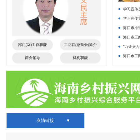
学习宣传
化“万企兴万
学习宣传
结业
化“万企兴万
海口市推进
签约结对子
海口市工
部门(室)工作职能
工商联(总商会)简介
帮扶村
“万企兴
开
海口市工
商会领导
机构职能
农现场认购活
友情链接